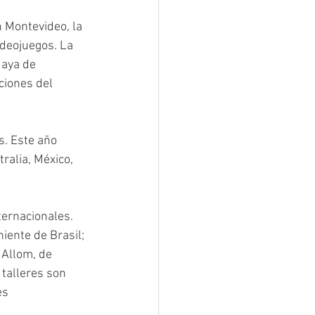
n Montevideo, la 
ideojuegos. La 
uaya de 
ciones del 
s. Este año 
ralia, México, 
ternacionales. 
iente de Brasil; 
 Allom, de 
talleres son 
es 