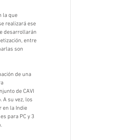
n la que 
e realizará ese 
e desarrollarán 
tización, entre 
harlas son 
pación de una 
a 
njunto de CAVI 
 A su vez, los 
en la Indie 
nes para PC y 3 
.