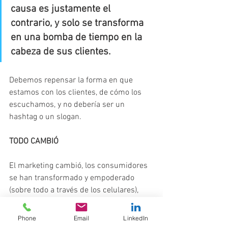
causa es justamente el 
contrario, y solo se transforma 
en una bomba de tiempo en la 
cabeza de sus clientes. 
Debemos repensar la forma en que 
estamos con los clientes, de cómo los 
escuchamos, y no debería ser un 
hashtag o un slogan.
TODO CAMBIÓ
El marketing cambió, los consumidores 
se han transformado y empoderado 
(sobre todo a través de los celulares), 
exigen nuevas formas de acercarse a 
ellos y nuevos mensajes, son ellos los 
Phone
Email
LinkedIn
que eligen cuándo y cómo compran, y 