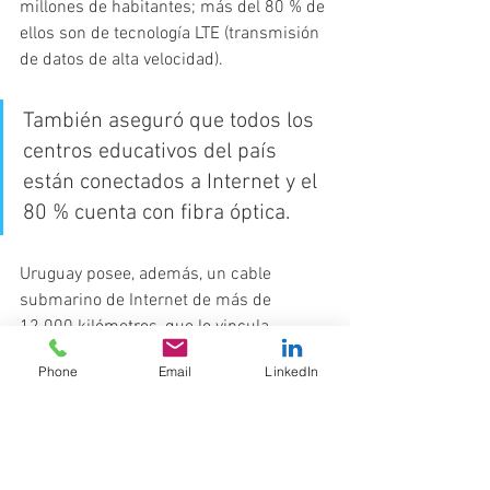
millones de habitantes; más del 80 % de 
ellos son de tecnología LTE (transmisión 
de datos de alta velocidad).
También aseguró que todos los 
centros educativos del país 
están conectados a Internet y el 
80 % cuenta con fibra óptica.
Uruguay posee, además, un cable 
submarino de Internet de más de 
12.000 kilómetros, que lo vincula 
directamente con Estados Unidos y 
Phone
Email
LinkedIn
tiene conexiones con Brasil. A eso se 
agrega un centro de datos público y un 
ecosistema privado.
El sistema educativo uruguayo cuenta 