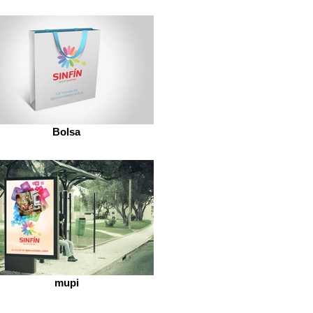
Bolsa
mupi